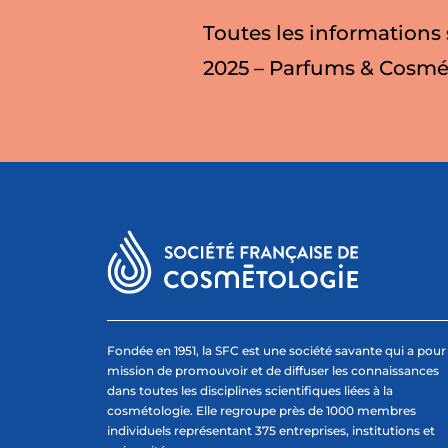
Toutes les informations
2025 – Parfums & Cosmé
Fondée en 1951, la SFC est une société savante qui a pour
mission de promouvoir et de diffuser les connaissances
dans toutes les disciplines scientifiques liées à la
cosmétologie. Elle regroupe près de 1000 membres
individuels représentant 375 entreprises, institutions et