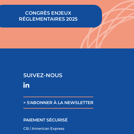
CONGRÈS ENJEUX
RÉGLEMENTAIRES 2025
SUIVEZ-NOUS
> S'ABONNER À LA NEWSLETTER
PAIEMENT SÉCURISÉ
CB / American Express