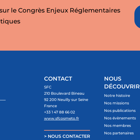
 sur le Congrès Enjeux Réglementaires
tiques
CONTACT
NOUS
DÉCOUVRIR
SFC
210 Boulevard Bineau
Notre histoire
92 200 Neuilly sur Seine
Nos missions
France
Nos publications
+33 1 47 88 66 02
Nos évènements
www.sfcosmeto.fr
Nos membres
Nos partenaires
> NOUS CONTACTER