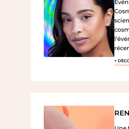
Évén
Cosm
scien
cosm
l’év
récen
> DÉC
REN
Une 