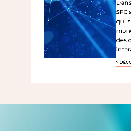
Dans
SFC 
qui s
mond
des 
inter
> DÉC