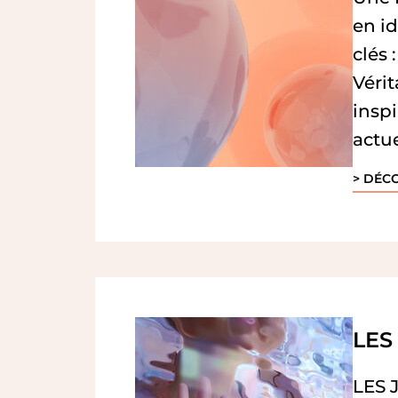
en i
clés
Véri
inspi
actue
> DÉC
LES
LES J