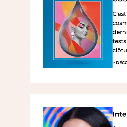
C’es
cosmé
derni
tests
clôtu
> DÉC
Int