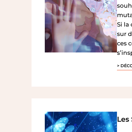
souh
muta
Si la
sur d
ces 
s’ins
> DÉCO
Les 