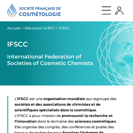
Aller
Panneau de gestion des cookies
retour
retour
retour
au
Qui
Nos
Journal
contenu
sommes
évènements
Publications
nous
Actualités
Nos
Accueil
Découvrir la SFC
IFSCC
évènements
Découvrir
Cosmet’agora
la
International
SFC
IFSCC
Symposium
Nos
QUI SOMMES NOUS
Rencontres
missions
SFC
Promouvoir
International Federation of
LES
la
NOS ÉVÈNEMENTS
Societies of Cosmetic Chemists
JEUDIS
recherche
[BY
d’avant-
SFC]
garde
NOS MEMBRES
Les
Rendre
soirées
accessible
SFC
la
PARTENAIRES
parole
scientifique
L’
IFSCC
est une
organisation mondiale
qui regroupe des
Développer
sociétés et des associations de chimistes et de
JOURNAL
une
scientifiques spécialisés dans la cosmétique
.
communauté
L’IFSCC a pour mission de
promouvoir la recherche et
d’experts
Gouvernance
l’innovation
dans le domaine des
sciences cosmétiques
.
Notre
Elle organise des congrès, des conférences et publie des
histoire
travaux de recherche pour
favoriser l’échange de