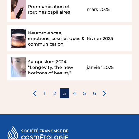
IFSCC
Premiumisation et
mars 2025
routines capillaires
Neurosciences,
émotions, cosmétiques &
février 2025
communication
Symposium 2024
“Longevity, the new
janvier 2025
horizons of beauty”
1
2
3
4
5
6