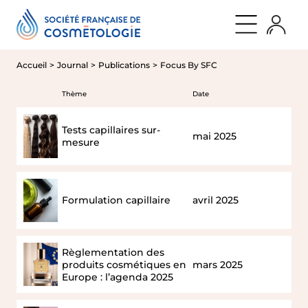
Aller
Panneau de gestion des cookies
retour
retour
retour
au
Qui
Nos
Journal
contenu
sommes
évènements
Publications
nous
Actualités
Nos
Accueil
Journal
Publications
Focus By SFC
évènements
Découvrir
Cosmet’agora
la
International
SFC
Thème
Date
Symposium
Nos
QUI SOMMES NOUS
Rencontres
missions
SFC
Promouvoir
Tests capillaires sur-
LES
mai 2025
la
NOS ÉVÈNEMENTS
mesure
JEUDIS
recherche
[BY
d’avant-
SFC]
garde
NOS MEMBRES
Les
Rendre
soirées
accessible
Formulation capillaire
avril 2025
SFC
la
PARTENAIRES
parole
scientifique
Développer
JOURNAL
une
Règlementation des
communauté
produits cosmétiques en
mars 2025
d’experts
Europe : l’agenda 2025
Gouvernance
Notre
histoire