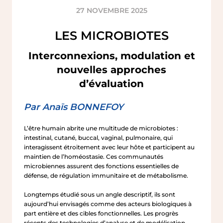
IFSCC
27 NOVEMBRE 2025
LES MICROBIOTES
Interconnexions, modulation et
nouvelles approches
d’évaluation
Par Anaïs BONNEFOY
L’être humain abrite une multitude de microbiotes :
intestinal, cutané, buccal, vaginal, pulmonaire, qui
interagissent étroitement avec leur hôte et participent au
maintien de l’homéostasie. Ces communautés
microbiennes assurent des fonctions essentielles de
défense, de régulation immunitaire et de métabolisme.
Longtemps étudié sous un angle descriptif, ils sont
aujourd’hui envisagés comme des acteurs biologiques à
part entière et des cibles fonctionnelles. Les progrès
récents des technologies d’analyse et de modélisation