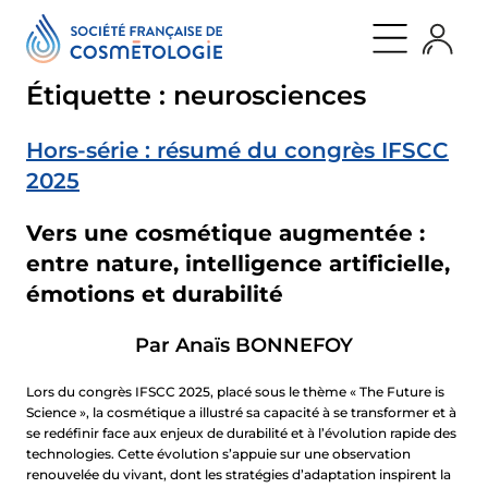
Aller
Panneau de gestion des cookies
retour
retour
retour
au
Qui
Nos
Journal
contenu
sommes
évènements
Publications
nous
Actualités
Étiquette :
neurosciences
Nos
évènements
Découvrir
Cosmet’agora
la
International
Hors-série : résumé du congrès IFSCC
SFC
Symposium
Nos
QUI SOMMES NOUS
2025
Rencontres
missions
SFC
Promouvoir
LES
la
NOS ÉVÈNEMENTS
Vers une cosmétique augmentée :
JEUDIS
recherche
[BY
d’avant-
entre nature, intelligence artificielle,
SFC]
garde
NOS MEMBRES
Les
Rendre
émotions et durabilité
soirées
accessible
SFC
la
PARTENAIRES
parole
Par Anaïs BONNEFOY
scientifique
Développer
JOURNAL
une
Lors du congrès IFSCC 2025, placé sous le thème «
The Future is
communauté
Science
», la cosmétique a illustré sa capacité à se transformer et à
d’experts
se redéfinir face aux enjeux de durabilité et à l’évolution rapide des
Gouvernance
technologies. Cette évolution s’appuie sur une observation
Notre
renouvelée du vivant, dont les stratégies d’adaptation inspirent la
histoire