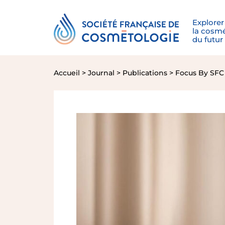
Aller
Panneau de gestion des cookies
au
contenu
Explorer
la cosm
du futur
Accueil
Journal
Publications
Focus By SFC