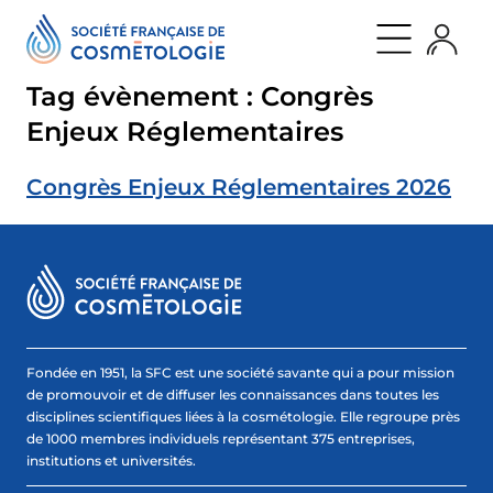
Aller
Panneau de gestion des cookies
retour
retour
retour
au
Qui
Nos
Journal
contenu
sommes
évènements
Publications
nous
Actualités
Tag évènement :
Congrès
Nos
évènements
Découvrir
Enjeux Réglementaires
Cosmet’agora
la
International
SFC
Symposium
Nos
QUI SOMMES NOUS
Rencontres
Congrès Enjeux Réglementaires 2026
missions
SFC
Promouvoir
LES
la
NOS ÉVÈNEMENTS
JEUDIS
recherche
[BY
d’avant-
SFC]
garde
NOS MEMBRES
Les
Rendre
soirées
accessible
SFC
la
PARTENAIRES
parole
scientifique
Fondée en 1951, la SFC est une société savante qui a pour mission
Développer
JOURNAL
de promouvoir et de diffuser les connaissances dans toutes les
une
communauté
disciplines scientifiques liées à la cosmétologie. Elle regroupe près
d’experts
de 1000 membres individuels représentant 375 entreprises,
Gouvernance
institutions et universités.
Notre
histoire